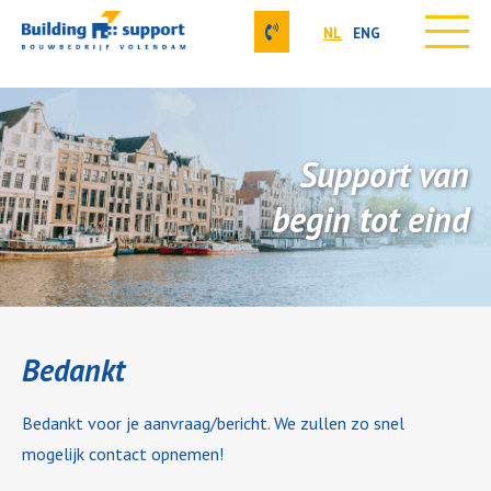
NL
ENG
Skip
Onze werkzaamheden
to
Over ons
content
Projecten
Support van
Contact
Vacatures
begin tot eind
Onze aanpak
Bedankt
Bedankt voor je aanvraag/bericht. We zullen zo snel
mogelijk contact opnemen!